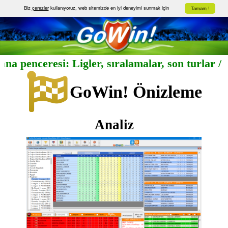
Biz
çerezler
kullanıyoruz, web sitemizde en iyi deneyimi sunmak için
Tamam !
 ana penceresi: Ligler, sıralamalar, son turlar 
GoWin! Önizleme
Analiz